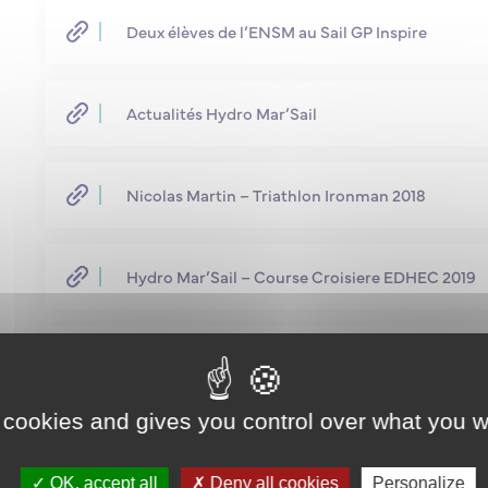
Deux élèves de l’ENSM au Sail GP Inspire
Actualités Hydro Mar’Sail
Nicolas Martin – Triathlon Ironman 2018
Hydro Mar’Sail – Course Croisiere EDHEC 2019
Sea Raiders – Europ’Raid 2019
 cookies and gives you control over what you w
Scientifiques / Culturels
OK, accept all
Deny all cookies
Personalize