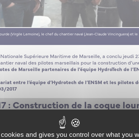
urde (Virgile Lemoine), le chef du chantier naval (Jean-Claude Vincinguera) et l
 Nationale Supérieure Maritime de Marseille, a conclu jeudi 23
hantier naval des pilotes marseillais pour la construction d’u
pilotes de Marseille partenaires de l’équipe HydroTech de l’
enariat entre l’équipe d’Hydrotech de l’ENSM et les pilotes d
03/2017
 : Construction de la coque lou
 cookies and gives you control over what you w