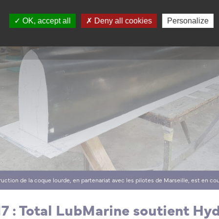
OK, accept all
Deny all cookies
Personalize
uction de la coque lourde, en partenariat avec les pilotes de Marseille, est en cou
7 : Total LubMarine soutient Hy