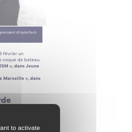
e président d’HydroTech
 février un
ne coque de bateau.
ENSM », dans Jeune
e Marseille », dans
rde
ant to activate