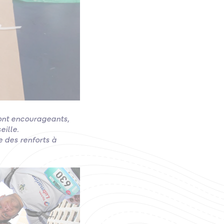
sont encourageants,
eille.
e des renforts à