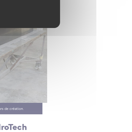
rs de création.
droTech