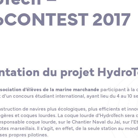
nt
Ingénieur en Génie Maritime
nde
Les sites de l'ENSM
Devenez Ingénieur en Génie Maritime
oCONTEST 2017
L’ENSM recrute
Formation continue
HydroContest By ENSM
Site de Marseille
Ecosystème et développement durable
Projets internationaux
Vie étudiante
Officier Chef Mécanicien Illimité
L'international
Visitez un navire !
a
La scolarité et la vie étudiante
ntation du projet Hydro
sociation d’élèves de la marine marchande
participant à la
t d’un concours étudiant international, ayant lieu du 4 au 10 
nstruction de navires plus écologiques, plus efficients et inn
égères et coques lourdes. La coque lourde d’HydroTech sera 
esponsable coque lourde, sur le Chantier Naval du Jai, sur l’E
tes marseillais. Il s’agit, en effet, de la seule station au mon
ses propres pilotines.