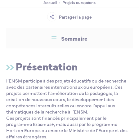
SkillSea (2019-2023)
Accueil
Projets européens
Lycée Professionnel Maritime de Bastia
Nos engagements
Contacts de la Recherche à l’ENSM
Évènements internationaux
Bourses d’études
Faire un don
Partager la page
Blue4Seas (2020-2022)
L’ENSM recrute
Sommaire
CMES West-Med (2019-2021)
La recherche
Présentation
L'international
l’ENSM participe à des projets éducatifs ou de recherche
avec des partenaires internationaux ou européens. Ces
Nos partenaires
projets permettent l’amélioration de la pédagogie, la
création de nouveaux cours, le développement des
compétences interculturelles ou encore l’appui aux
La scolarité et la vie étudiante
thématiques de la recherche à l’ENSM.
Ces projets sont financés principalement par le
programme Erasmus+, mais aussi par le programme
Horizon Europe, ou encore le Ministère de l’Europe et des
affaires étrangères.