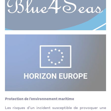
Protection de l’environnement maritime
Les risques d’un incident susceptible de provoquer une