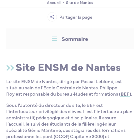
Accueil
Site de Nantes
Lycée Professionnel Maritime de Bastia
Nos engagements
Contacts de la Recherche à l’ENSM
Évènements internationaux
Bourses d’études
Faire un don
Partager la page
L’ENSM recrute
Sommaire
La recherche
Site ENSM de Nantes
L'international
Le site ENSM de Nantes, dirigé par Pascal Leblond, est
situé au sein de l’Ecole Centrale de Nantes. Philippe
Nos partenaires
Roy est responsable du bureau études et formations (
BEF
).
Sous l’autorité du directeur de site, le BEF est
La scolarité et la vie étudiante
l’interlocuteur privilégié des élèves. Il est l’interface au plan
administratif, pédagogique et disciplinaire. Il assure
l’accueil, le suivi des étudiants de la filière ingénieur
spécialité Génie Maritime, des stagiaires des formations
professionnelles pont (OCQP, Capitaine 3000) et