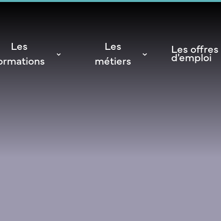
Les
Les
Les offres
d'emploi
ormations
métiers
NSM
a vie étudiante
ales