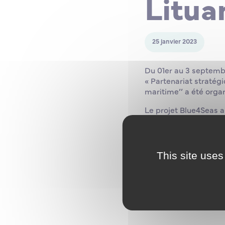
Litua
25 janvier 2023
Du 01er au 3 septembr
« Partenariat stratég
maritime’’ a été orga
Le projet Blue4Seas 
stratégiques pour l’e
Durant 24 mois, l’aca
l’université PiriReis 
This site uses
d’un programme d’étu
développement durab
Dans le cadre de ce pr
disposition des étudia