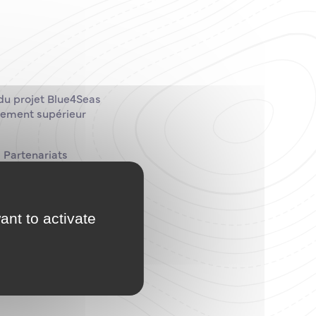
 du projet Blue4Seas
gnement supérieur
 Partenariats
Maritime de Lituanie,
jectif l’élaboration
ant to activate
arin et du
 Ils seront mis à la
 terminé.