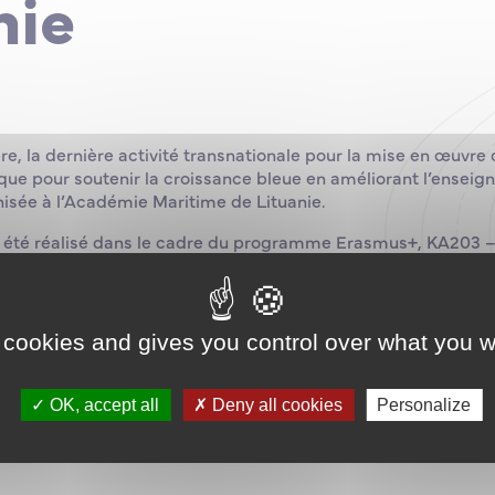
nie
e, la dernière activité transnationale pour la mise en œuvre
ique pour soutenir la croissance bleue en améliorant l’ensei
nisée à l’Académie Maritime de Lituanie.
a été réalisé dans le cadre du programme Erasmus+, KA203 –
nseignement supérieur.
démie navale « Mircea cel Batrân » de Roumanie, l’Académie 
de Turquie, l’Université de Ljubljana et l’ENSM ont eu comme ob
 cookies and gives you control over what you w
des harmonisé dans le domaine de la protection du milieu m
le.
OK, accept all
Deny all cookies
Personalize
ojet, 4 modules de formation (en anglais) ont été développés.
nts des différentes universités partenaires une fois le projet