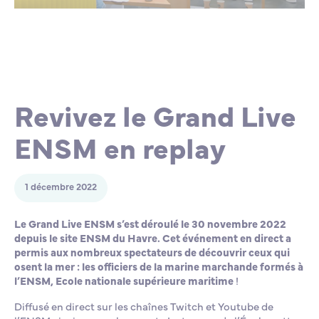
Lycée Professionnel Maritime de Bastia
Nos engagements
Contacts de la Recherche à l’ENSM
Évènements internationaux
Bourses d’études
Faire un don
L’ENSM recrute
Revivez le Grand Live
La recherche
ENSM en replay
L'international
1 décembre 2022
Nos partenaires
Le Grand Live ENSM s’est déroulé le 30 novembre 2022
depuis le site ENSM du Havre. Cet événement en direct a
permis aux nombreux spectateurs de découvrir ceux qui
La scolarité et la vie étudiante
osent la mer : les officiers de la marine marchande formés à
l’ENSM, Ecole nationale supérieure maritime
!
Diffusé en direct sur les chaînes Twitch et Youtube de