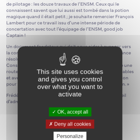
de pilotage : les douze travaux de l’ENSM. Ceux qui le
connaissent savent que lui aussi est tombé dans la potion
magique quand il était petit ; je souhaite remercier François
Lambert pour ce travail issu d’une intense période de
concertation avec tout l’équipage de l’ENSM, good job
Captain !
Un document fondateur qui doit nous aider à avancer vers
la construction d’un contrat d’objectifs et de performance
résolument ambitieux. Je suis heureux de présider le
Conseil d’administration de notre belle école, qui trace une
route claire vers des destinations jusque-là inenvisageables
This site uses cookies
et avec un horizon dégagé. Bonne lecture et à disposition
and gives you control
pour tout échange sur cette traversée qui démarre bien. »
over what you want to
activate
Frédéric Moncany de Saint-Aignan, président du conseil
d’administration de l’ENSM.
OK, accept all
Deny all cookies
Revenir aux actualités
Personalize