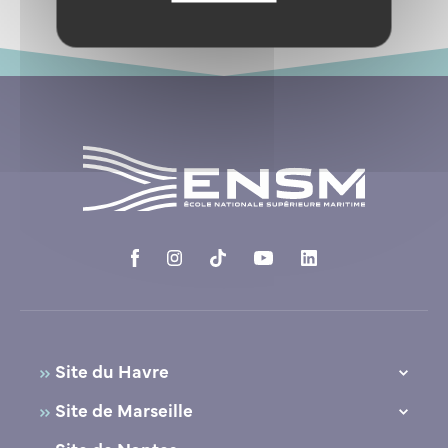
Site du Havre
10, Quai Frissard
Site de Marseille
76600 Le Havre
39, avenue du Corail