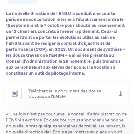
Lycée Professionnel Maritime de Bastia
Nos engagements
Contacts de la Recherche à l’ENSM
Évènements internationaux
Bourses d’études
Faire un don
La nouvelle direction de l’ENSM a conduit une courte
période de concertation interne à l’établissement entre le
15 septembre et le 7 octobre pour aboutir au recensement
L’ENSM recrute
de 12 chantiers concrets à mener rapidement. Ceux-ci
permettront de porter les évolutions utiles au sein de
l’ENSM avant de rédiger le contrat d’objectifs et de
La recherche
performance (COP), en 2023. Un document de synthèse –
les douze travaux de l’ENSM – a ainsi été présenté au
Conseil d’Administration le 29 novembre, puis transmis
L'international
aux personnels et aux élèves de l’École. Il a vocation à
constituer un outil de pilotage interne.
Nos partenaires
Télécharger le document des douze
travaux de l'ENSM
La scolarité et la vie étudiante
« Une fois n’est pas coutume, le conseil d’administration de
l’ENSM s’exprime. Et c’est pour vous annoncer une bonne
nouvelle. Après quelques semaines de travail seulement, la
nouvelle direction de l’Ecole a pu mettre en place un outil