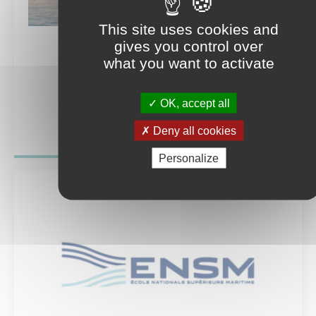
20 Mai. 2022
This site uses cookies and
gives you control over
what you want to activate
Course des baignoires
OK, accept all
En savoir plus
Deny all cookies
Personalize