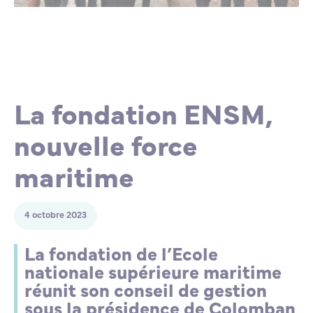
Lycée Professionnel Maritime de Bastia
Nos engagements
Contacts de la Recherche à l’ENSM
Évènements internationaux
Bourses d’études
Faire un don
L’ENSM recrute
La fondation ENSM,
La recherche
nouvelle force
L'international
maritime
Nos partenaires
4 octobre 2023
La scolarité et la vie étudiante
La fondation de l’Ecole
nationale supérieure maritime
réunit son conseil de gestion
sous la présidence de Colomban