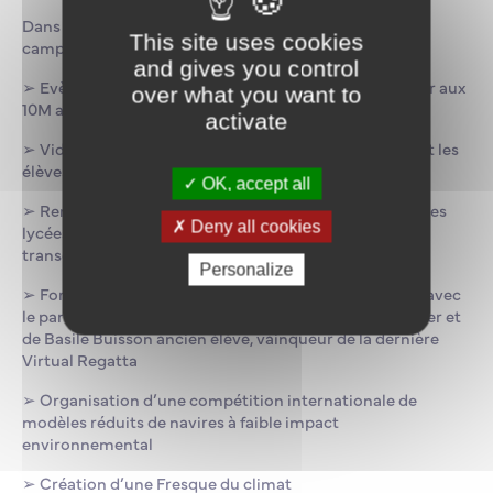
Dans ce cadre, la Fondation finance dès la rentrée des
This site uses cookies
campagnes à destination des lycéens :
and gives you control
➢
Evènement YouTube avec Tibo Inshape, l’influenceur aux
over what you want to
10M abonnés
activate
➢ Vidéos sur TikTok et Instagram avec les armateurs et les
élèves
OK, accept all
➢
Renforcement de la présence sur les salons et dans les
Deny all cookies
lycées, avec la création d’équipages promotionnels
transgénérationnels
Personalize
➢
Forte présence dans la Transat Jacques Vabre 2023 avec
le parrainage de François Champion, professeur skipper et
de Basile Buisson ancien élève, vainqueur de la dernière
Virtual Regatta
➢
Organisation d’une compétition internationale de
modèles réduits de navires à faible impact
environnemental
➢ Création d’une Fresque du climat