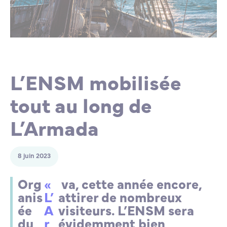
Lycée Professionnel Maritime de Bastia
Nos engagements
Contacts de la Recherche à l’ENSM
Évènements internationaux
Bourses d’études
Faire un don
L’ENSM recrute
L’ENSM mobilisée
La recherche
tout au long de
L'international
L’Armada
Nos partenaires
8 juin 2023
La scolarité et la vie étudiante
Org
«
va, cette année encore,
anis
L’
attirer de nombreux
ée
A
visiteurs. L’ENSM sera
du
r
évidemment bien