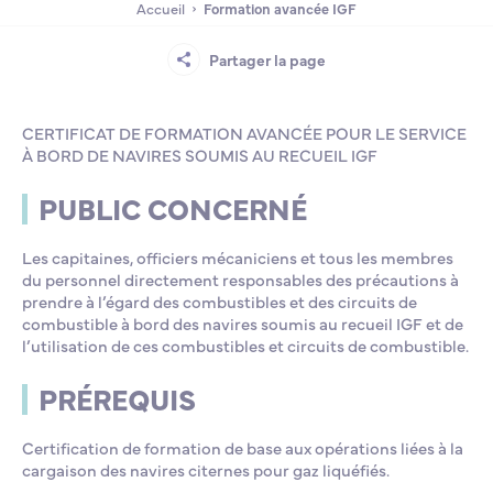
Accueil
Formation avancée IGF
Lycée Professionnel Maritime de Bastia
Nos engagements
Contacts de la Recherche à l’ENSM
Évènements internationaux
Bourses d’études
Faire un don
Partager la page
L’ENSM recrute
CERTIFICAT DE FORMATION AVANCÉE POUR LE SERVICE
À BORD DE NAVIRES SOUMIS AU RECUEIL IGF
La recherche
PUBLIC CONCERNÉ
L'international
Les capitaines, officiers mécaniciens et tous les membres
du personnel directement responsables des précautions à
prendre à l’égard des combustibles et des circuits de
Nos partenaires
combustible à bord des navires soumis au recueil IGF et de
l’utilisation de ces combustibles et circuits de combustible.
La scolarité et la vie étudiante
PRÉREQUIS
Certification de formation de base aux opérations liées à la
cargaison des navires citernes pour gaz liquéfiés.