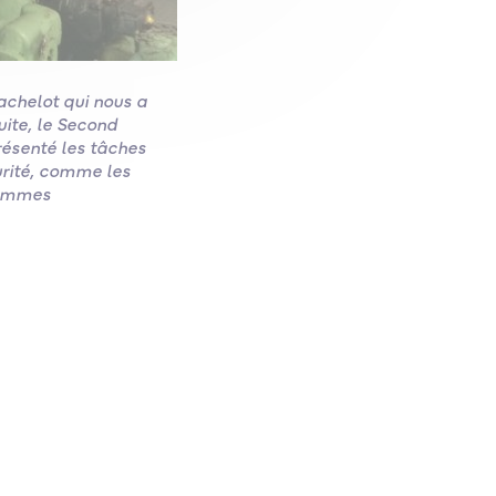
achelot qui nous a
uite, le Second
résenté les tâches
curité, comme les
 sommes