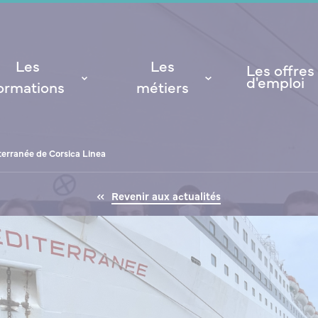
Les
Les
Les offres
d'emploi
ormations
métiers
terranée de Corsica Linea
Revenir aux actualités
NSM
a vie étudiante
ales
L’organisation
Formations initiales
La Taxe d’apprentissage
Site de Saint-Malo
Projets de recherche
Partenariats internationaux