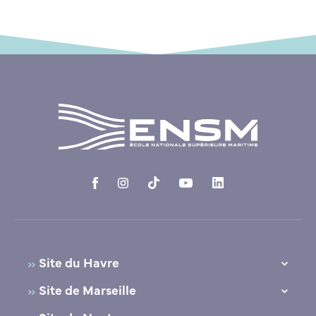
Site du Havre
10, Quai Frissard
Site de Marseille
76600 Le Havre
39, avenue du Corail