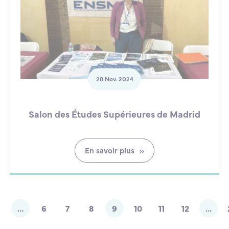
28 Nov. 2024
Salon des Études Supérieures de Madrid
En savoir plus
…
6
7
8
9
10
11
12
…