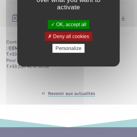
activate
Tous les stages de formation continue
maritime ENSM sont dans le Planning
des stages.
OK, accept all
Deny all cookies
Contact formation continue ENSM
:
CEMAFOR@supmaritime.fr
Personalize
T.+33 (0)6 64 49 13 56
Pour postuler chez DFDS,
recrutement@dfds.com
T.+33 (0)6 42 57 55 02
Revenir aux actualités