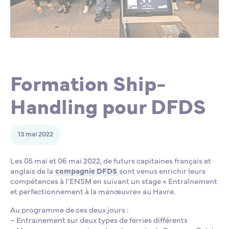
Lycée Professionnel Maritime de Bastia
Nos engagements
Contacts de la Recherche à l’ENSM
Évènements internationaux
Bourses d’études
Faire un don
L’ENSM recrute
Formation Ship-
La recherche
Handling pour DFDS
L'international
13 mai 2022
Nos partenaires
Les 05 mai et 06 mai 2022, de futurs capitaines français et
anglais de la
compagnie DFDS
sont venus enrichir leurs
compétences à l’ENSM en suivant un stage « Entraînement
La scolarité et la vie étudiante
et perfectionnement à la manœuvre» au Havre.
Au programme de ces deux jours :
– Entrainement sur deux types de ferries différents