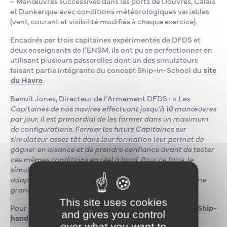
– Manœuvres successives dans les ports de Douvres, Calais
et Dunkerque avec conditions météorologiques variables
(vent, courant et visibilité modifiés à chaque exercice).
Encadrés par trois capitaines expérimentés de DFDS et
deux enseignants de l’ENSM, ils ont pu se perfectionner en
utilisant plusieurs passerelles dont un des simulateurs
faisant partie intégrante du concept Ship-in-School du
site
du Havre
.
Benoît Jones, Directeur de l’Armement DFDS :
« Les
Capitaines de nos navires effectuant jusqu’à 10 manœuvres
par jour, il est primordial de les former dans un maximum
de configurations. Former les futurs Capitaines sur
simulateur assez tôt dans leur formation leur permet de
gagner en aisance et de prendre confiance avant de tester
ces mêmes conditions en réel à bord. Pour ce faire, le
simulateur de l’ENSM du Havre est particulièrement
adapté et l’expérience des deux instructeurs ENSM d’une
grande aide. »
This site uses cookies
Pour tout savoir sur ce stage, rendez-vous sur
la page Ship-
and gives you control
handling
over what you want to