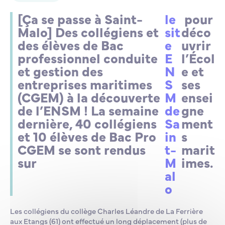
[Ça se passe à Saint-
le
pour
Malo] Des collégiens et
sit
déco
des élèves de Bac
e
uvrir
professionnel conduite
E
l’Écol
et gestion des
N
e et
entreprises maritimes
S
ses
(CGEM) à la découverte
M
ensei
de l’ENSM ! La semaine
de
gne
dernière, 40 collégiens
Sa
ment
et 10 élèves de Bac Pro
in
s
CGEM se sont rendus
t-
marit
sur
M
imes.
al
o
Les collégiens du collège Charles Léandre de La Ferrière
aux Etangs (61) ont effectué un long déplacement (plus de