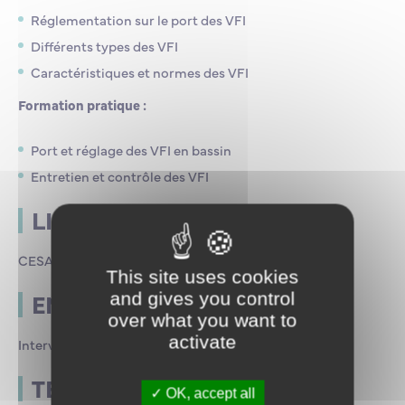
Réglementation sur le port des VFI
Différents types des VFI
Caractéristiques et normes des VFI
Formation pratique :
Port et réglage des VFI en bassin
Entretien et contrôle des VFI
LIEU DU STAGE
CESAME à Saint-Malo
This site uses cookies
ENCADREMENT
and gives you control
over what you want to
activate
Intervenants ENSM
TEST DE FIN DE STAGE
OK, accept all