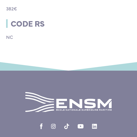
382€
CODE RS
NC