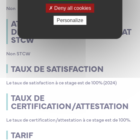
Non
Deny all cookies
ATTESTATION EN VUE DE LA
Personalize
DÉLIVRANCE D’UN CERTIFICAT
STCW
Non STCW
TAUX DE SATISFACTION
Le taux de satisfaction à ce stage est de 100% (2024)
TAUX DE
CERTIFICATION/ATTESTATION
Le taux de certification/attestation à ce stage est de 100%.
TARIF