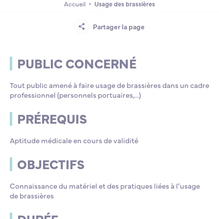
Accueil
Usage des brassières
Lycée Professionnel Maritime de Bastia
Nos engagements
Contacts de la Recherche à l’ENSM
Évènements internationaux
Bourses d’études
Faire un don
Partager la page
L’ENSM recrute
PUBLIC CONCERNÉ
La recherche
Tout public amené à faire usage de brassières dans un cadre
professionnel (personnels portuaires,…)
L'international
PRÉREQUIS
Aptitude médicale en cours de validité
Nos partenaires
OBJECTIFS
La scolarité et la vie étudiante
Connaissance du matériel et des pratiques liées à l’usage
de brassières