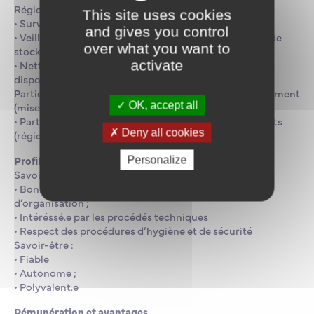
Régie et sécurité :
This site uses cookies
• Surveillance quotidienne des aussières
and gives you control
• Veiller à l’organisation et au rangement des espaces de
over what you want to
stockage, atelier et maintenance
activate
• Nettoyer et entretenir les outils et équipement mis à
disposition
Participer à la préparation des espaces lors d’un événement
OK, accept all
(mise en place, installation, logistique)
• Participer à la coordination des différents intervenants
Deny all cookies
(régie technique, sécurité, accueil, etc.)
Profil et compétences
Personalize
Savoir-faire :
• Bonne capacité d’autonomie, d’anticipation et
d’organisation ;
• Intéréssé.e par les procédés techniques
• Respect des procédures d’hygiène et de sécurité
Savoir-être :
• Fiable
• Autonome ;
• Polyvalent.e
Rémunération et avantages