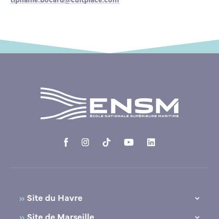
Site du Havre
10, Quai Frissard
Site de Marseille