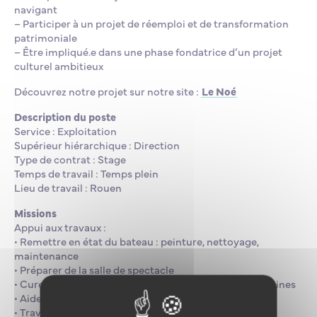
navigant
– Participer à un projet de réemploi et de transformation
patrimoniale
– Être impliqué.e dans une phase fondatrice d’un projet
culturel ambitieux
Découvrez notre projet sur notre site :
Le Noé
Description du poste
Service : Exploitation
Supérieur hiérarchique : Direction
Type de contrat : Stage
Temps de travail : Temps plein
Lieu de travail : Rouen
Missions
Appui aux travaux :
• Remettre en état du bateau : peinture, nettoyage,
maintenance
• Préparer de la salle de spectacle
• Curer les espaces, salles techniques et anciennes cabines
• Aider à la création de sortie de secours
• Travailler sur la finition et la décoration