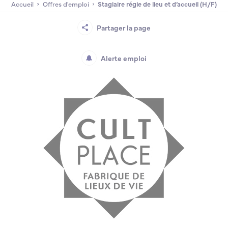
Accueil
Offres d'emploi
Stagiaire régie de lieu et d’accueil (H/F)
Lycée Professionnel Maritime de Bastia
Nos engagements
Contacts de la Recherche à l’ENSM
Évènements internationaux
Bourses d’études
Faire un don
Partager la page
L’ENSM recrute
Alerte emploi
La recherche
L'international
Nos partenaires
La scolarité et la vie étudiante