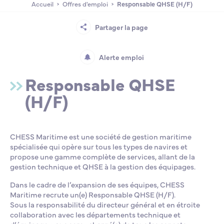
Accueil
Offres d'emploi
Responsable QHSE (H/F)
Lycée Professionnel Maritime de Bastia
Nos engagements
Contacts de la Recherche à l’ENSM
Évènements internationaux
Bourses d’études
Faire un don
Partager la page
L’ENSM recrute
Alerte emploi
Responsable QHSE
La recherche
(H/F)
L'international
CHESS Maritime est une société de gestion maritime
Nos partenaires
spécialisée qui opère sur tous les types de navires et
propose une gamme complète de services, allant de la
gestion technique et QHSE à la gestion des équipages.
La scolarité et la vie étudiante
Dans le cadre de l’expansion de ses équipes, CHESS
Maritime recrute un(e) Responsable QHSE (H/F).
Sous la responsabilité du directeur général et en étroite
collaboration avec les départements technique et