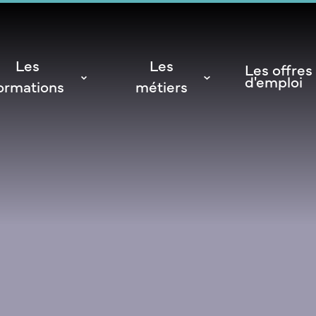
Les
Les
Les offres
d'emploi
ormations
métiers
NSM
a vie étudiante
ales