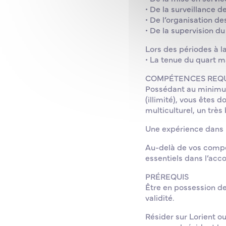
• De la surveillance 
• De l’organisation de
• De la supervision du
Lors des périodes à la
• La tenue du quart m
COMPÉTENCES REQU
Possédant au minimum 
(illimité), vous êtes
multiculturel, un très
Une expérience dans le
Au-delà de vos compé
essentiels dans l’acc
PRÉREQUIS
Être en possession de
validité.
Résider sur Lorient ou