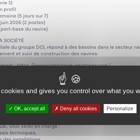
rie 12
n profil
semaine (5 jours sur 7)
juin 2026 (2 postes)
 (port-base du navire)
A SOCIÉTÉ
liale du groupe DCI, répond à des besoins dans le secteur na
ment et suivi de construction des navires.
 internet : https://www.compagnie-navocean.com/
STE
rmement de nouveaux navires, navOcéan Services recrute des 
alents.
 cookies and gives you control over what you w
é du commandant et du chef mécanicien, vous participerez au
’à la mise en service des installations techniques à bord de 
OK, accept all
Deny all cookies
Personalize
compagnerez les équipes du chantier naval ainsi que le futur 
uai, vous serez en charge :
ssais techniques,
e des installations,