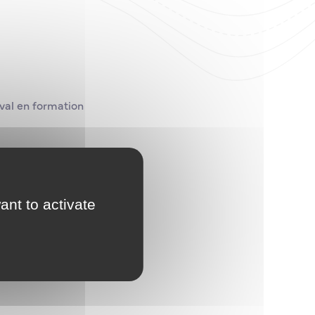
val en formation
Officiers
ant to activate
x essais à la mer
navires en
équipage militaire.