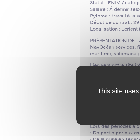
Statut : ENIM / catégo
Salaire : Á définir selo
Rythme : travail à la 
Début de contrat : 29 
Localisation : Lorient
PRÉSENTATION DE L
NavOcéan services, fi
maritime, shipmanage
Lien vers notre site
DESCRIPTION DU PO
Dans le cadre de l’a
mécaniciens ou polyv
This site uses
Sous la responsabilit
comme à quai ainsi qu
construction. Vous ac
Lors des périodes à q
• De participer aux e
• De la mise en servic