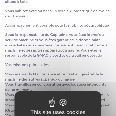
située à Sète.
Vous habitez Sète ou dans un cercle kilométrique de moins
de 3 heures.
Accompagnement possible pour la mobilité géographique
Sous la responsabilité du Capitaine, vous êtes le chef du
service Machine et vous êtes garant de la disponibilité
immédiate, de la maintenance préventive et curative de la
machine et des autres apparaux du navire. Vous êtes le
responsable de la GMAO à bord et du treuil en opération.
Vos missions principales :
Vous assurez la Maintenance et l’entretien général de la
machine des autres apparaux du navire.
Vous travaillez en collaboration avec les superintendants
de l’armement.
Vous participez à l’élaboration, au suivi et au maintien d’un
stock de pièces nécessaires, sensibles et critiques à bord.
Vous êtes responsable de l’utilisation des apparaux de pont
(Grues, herse, …)
This site uses cookies
Vos qualités :