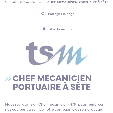
Accueil
Offres d'emploi
CHEF MECANICIEN PORTUAIRE À SÈTE
Lycée Professionnel Maritime de Bastia
Nos engagements
Contacts de la Recherche à l’ENSM
Évènements internationaux
Bourses d’études
Faire un don
Partager la page
L’ENSM recrute
Alerte emploi
La recherche
L'international
Nos partenaires
CHEF MECANICIEN
PORTUAIRE À SÈTE
La scolarité et la vie étudiante
Nous recrutons un Chef mécanicien (H/F) pour renforcer
nos équipes au sein de notre compagnie de remorquage