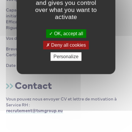
and gives you control
over what you want to
Capacité à travailler en autonomie et à prendre des
initiatives
activate
Efficacité
Rigueur
OK, accept all
Vos diplômes et certificats :
Deny all cookies
Brevet de Chef mécanicien 8000 kW ou chef illimité
Certificats STCW (CFBS, CAEERS, CQALI)
Personalize
Date de début : A définir
Contact
Vous pouvez nous envoyer CV et lettre de motivation à
Service RH :
recrutement@tsmgroup.eu