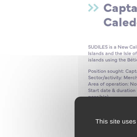
Capta
Caled
SUDILES is a New Cal
Islands and the Isle 
islands using the Bét
Position sought: Capt
Sector/activity: Merc
Area of operation: N
Start date & duration
possible)
Contract type: Perma
Remuneration: Up to 
Duties & Responsibili
This site uses
To direct navigation 