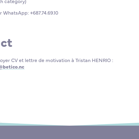
th category)
r WhatsApp: +687.74.69.10
ct
yer CV et lettre de motivation à Tristan HENRIO :
@betico.nc