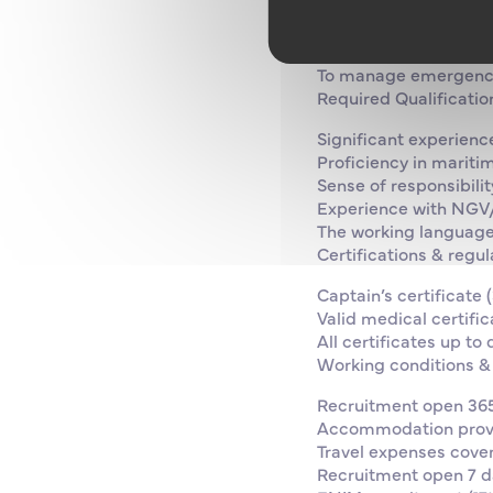
To supervise the cre
To ensure compliance
To be responsible for
To manage emergency
Required Qualificatio
Significant experien
Proficiency in mariti
Sense of responsibilit
Experience with NGV
The working language
Certifications & regu
Captain’s certificat
Valid medical certific
All certificates up t
Working conditions &
Recruitment open 365
Accommodation provi
Travel expenses cove
Recruitment open 7 d