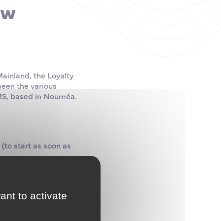
ew
ainland, the Loyalty
ween the various
UMS, based in Nouméa.
(to start as soon as
ant to activate