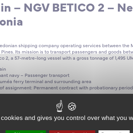
in – NGV BETICO 2 – N
onia
edonian shipping company operating services between the M
of Pines. Its mission is to transport passengers and goods bet
ico 2, a 57-metre-long vessel with a gross tonnage of 1,495 
ain
hant navy – Passenger transport
ouméa ferry terminal and surrounding area
 of assignment: Permanent contract with probationary period 
nent contract
€4,600 gross per month
ties
 cookies and gives you control over what you w
and ensure the safety of the vessel and passengers