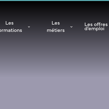
Les
Les
Les offres
d'emploi
ormations
métiers
NSM
a vie étudiante
ales