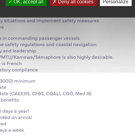
w and coordinate operations on board
OK, accept all
Deny all cookies
Personalize
 with applicable maritime regulations
 the implementation of the ISM Code on board
 situations and implement safety measures
ns
ce in commanding passenger vessels
me safety regulations and coastal navigation
y and leadership.
/MTU/Kamewa/Sémaphore is also highly desirable.
 is French
latory compliance
e (3000) minimum
ate
o date (CAEERS, CFBS, CQALI, CGO, Med III)
 benefits
 days a year!
ded on arrival
red
ays a week