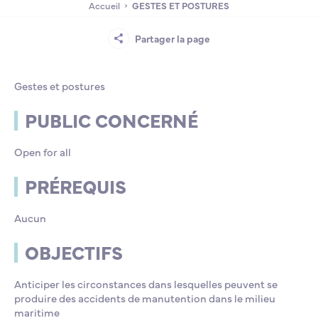
Accueil
GESTES ET POSTURES
Lycée Professionnel Maritime de Bastia
Nos engagements
Contacts de la Recherche à l’ENSM
Évènements internationaux
Bourses d’études
Faire un don
Partager la page
L’ENSM recrute
Gestes et postures
La recherche
PUBLIC CONCERNÉ
Open for all
L'international
PRÉREQUIS
Nos partenaires
Aucun
OBJECTIFS
La scolarité et la vie étudiante
Anticiper les circonstances dans lesquelles peuvent se
produire des accidents de manutention dans le milieu
maritime