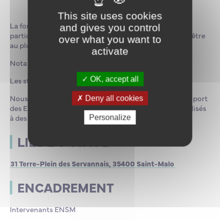
This site uses cookies
La formation est réalisée en tenant compte des
and gives you control
particularités de chacun et des tâches réalisées, afin d’être
over what you want to
au plus près des risques rencontrés.
activate
Nota :
OK, accept all
Les stagiaires doivent venir avec leurs EPI
Nous vous informons que les exercices pratiques avec port
Deny all cookies
des EPI contre les chutes de hauteur pourront être réalisés
à des hauteurs significatives
Personalize
LIEU DU STAGE
31 Terre-Plein des Servannais, 35400 Saint-Malo
ENCADREMENT
Intervenants ENSM