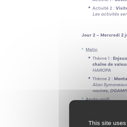
Activité 2 :
Visit
Les activités s
Jour 2 – Mercredi 2 ju
Matin
Thème 1 :
Enjeux 
chaîne de valeu
HAROPA
Thème 2 :
Monta
Alan Symoneaux (
navires, DGAMP
Après-midi
Visite du site
H
This site uses