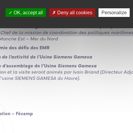
et :
Planification écoénergétique maritime
OK, accept all
Deny all cookies
Personalize
tation des Énergies Marines Renouvelables (EMR) et confli
 Chef de la mission de coordination des politiques maritimes,
 Manche Est – Mer du Nord
mie des défis des EMR
 de l’activité de l’Usine Siemens Gamesa
te d’assemblage de l’Usine
Siemens Gamesa
on et la visite seront animés par Ivain Briand (Directeur Adj
 l’usine SIEMENS GAMESA du Havre).
éolien – Fécamp