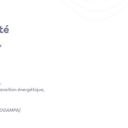
té
e
»
ransition énergétique,
e (DGAMPA)