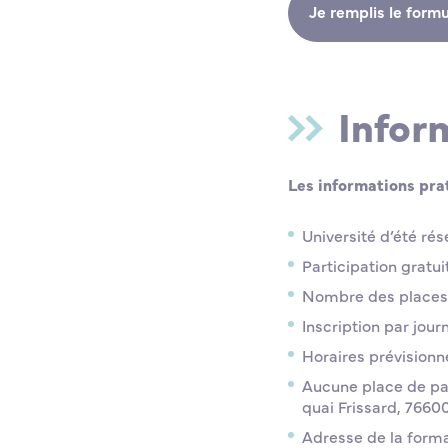
Je remplis le form
Infor
Les informations pra
Université d’été ré
Participation gratui
Nombre des places li
Inscription par jour
Horaires prévisionn
Aucune place de par
quai Frissard, 7660
Adresse de la forma