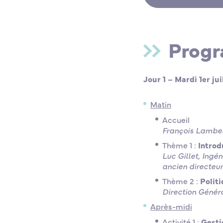
Progr
Jour 1 – Mardi 1er jui
Matin
Accueil
François Lamber
Thème 1 :
Introd
Luc Gillet, Ingé
ancien directeur
Thème 2 :
Polit
Direction Génér
Après-midi
Activité 1 :
Gesti