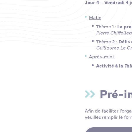
Jour 4 – Vendredi 4 ju
Matin
Thème 1 :
La pro
Pierre Chiffolle
Thème 2 :
Défis
Guillaume Le Gr
Après-midi
Activité à la
Tal
Pré-i
Afin de faciliter l’or
veuillez remplir le for