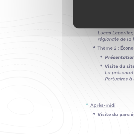
Jour 3 – Jeudi 3 juill
Matin
Thème 1 :
Présen
Lucas Leperlier,
régionale de la
Thème 2 :
Écono
Présentation
Visite du si
La présentati
Portuaires à
Après-midi
Visite du parc 