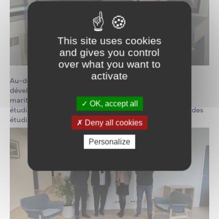
This site uses cookies
and gives you control
over what you want to
activate
Au-delà de ce partenariat qui nous permettra de
développer des projets
innovants pour l’économie
maritime
, D-ice interviendra également auprès de nos
OK, accept all
étudiants lors de conférences
et participera à l’accueil des
étudiants en stage
.
Deny all cookies
Personalize