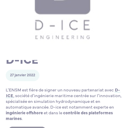
Lycée Professionnel Maritime de Bastia
Nos engagements
Contacts de la Recherche à l’ENSM
Évènements internationaux
Bourses d’études
Faire un don
L’ENSM recrute
Nouveau partenariat
La recherche
D-ICE
L'international
27 janvier 2022
Nos partenaires
L’ENSM est fière de signer un nouveau partenariat avec
D-
ICE
, société d’ingénierie maritime centrée sur l’innovation,
spécialisée en simulation hydrodynamique et en
La scolarité et la vie étudiante
automatique avancée. D-ice est notamment experte en
ingénierie offshore
et dans le
contrôle des plateformes
marines
.