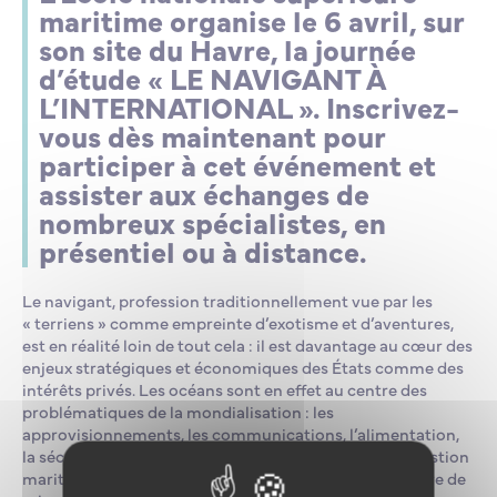
maritime organise le 6 avril, sur
son site du Havre, la journée
d’étude « LE NAVIGANT À
L’INTERNATIONAL ». Inscrivez-
vous dès maintenant pour
participer à cet événement et
assister aux échanges de
nombreux spécialistes, en
présentiel ou à distance.
Le navigant, profession traditionnellement vue par les
« terriens » comme empreinte d’exotisme et d’aventures,
est en réalité loin de tout cela : il est davantage au cœur des
enjeux stratégiques et économiques des États comme des
intérêts privés. Les océans sont en effet au centre des
problématiques de la mondialisation : les
approvisionnements, les communications, l’alimentation,
la sécurité, etc. Tous ces sujets sont en lien avec la question
maritime. Si la mer, objet de convoitises, doit permettre de