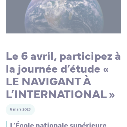
Lycée Professionnel Maritime de Bastia
Nos engagements
Contacts de la Recherche à l’ENSM
Évènements internationaux
Bourses d’études
Faire un don
L’ENSM recrute
La recherche
Le 6 avril, participez à
la journée d’étude «
L'international
LE NAVIGANT À
Nos partenaires
L’INTERNATIONAL »
La scolarité et la vie étudiante
6 mars 2023
L’École nationale supérieure