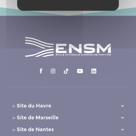
Site du Havre
10, Quai Frissard
Site de Marseille
76600 Le Havre
39, avenue du Corail
Site de Nantes
+33(0)9 70 00 03 80
13285 Marseille