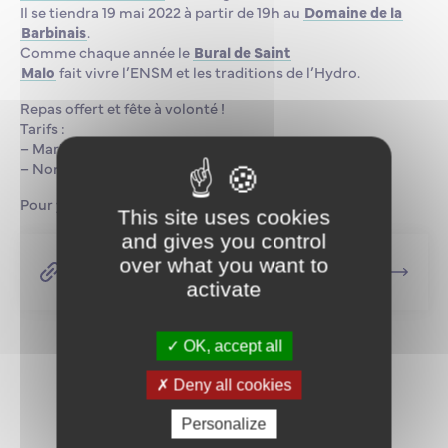
Il se tiendra 19 mai 2022 à partir de 19h au
Domaine de la
Barbinais
.
Comme chaque année le
Bural de Saint
Malo
fait vivre l’ENSM et les traditions de l’Hydro.
Repas offert et fête
à volonté !
Tarifs :
– Marine marchande 15€
– Non marine marchande 20€
Pour y assister, tenue correcte exigée.
This site uses cookies
and gives you control
Les réservations sont ouvertes en ligne
over what you want to
ici
activate
OK, accept all
Deny all cookies
Revenir aux actualités
Personalize