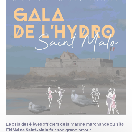
Lycée Professionnel Maritime de Bastia
Nos engagements
Contacts de la Recherche à l’ENSM
Évènements internationaux
Bourses d’études
Faire un don
L’ENSM recrute
La recherche
L'international
Nos partenaires
La scolarité et la vie étudiante
Le gala des élèves officiers de la marine marchande du
site
ENSM de Saint-Malo
fait son grand retour.