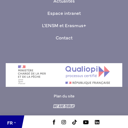
Actualités
Espace intranet
L’ENSM et Erasmus+
Contact
Plan du site
EN
FR