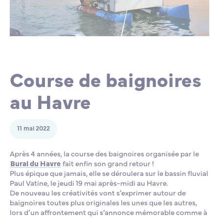
Lycée Professionnel Maritime de Bastia
Nos engagements
Contacts de la Recherche à l’ENSM
Évènements internationaux
Bourses d’études
Faire un don
L’ENSM recrute
Course de baignoires
La recherche
au Havre
L'international
11 mai 2022
Nos partenaires
Après 4 années, la course des baignoires organisée par le
Bural du Havre
fait enfin son grand retour !
Plus épique que jamais, elle se déroulera sur le bassin fluvial
La scolarité et la vie étudiante
Paul Vatine, le jeudi 19 mai après-midi au Havre.
De nouveau les créativités vont s’exprimer autour de
baignoires toutes plus originales les unes que les autres,
lors d’un affrontement qui s’annonce mémorable comme à