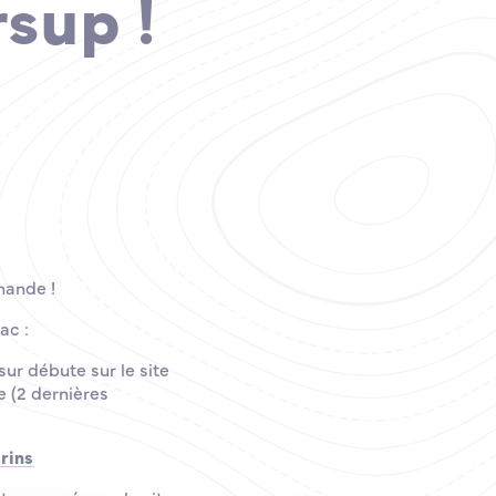
sup !
hande !
ac :
sur débute sur le site
 (2 dernières
rins