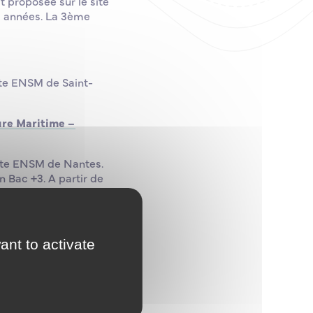
t proposée sur le site
s années. La 3ème
site ENSM de Saint-
ure Maritime –
site ENSM de Nantes.
n Bac +3. A partir de
ion, Eco-Gestion du
ant to activate
e et osez la mer !
.fr
et faites vos