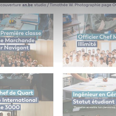
e couverture
an.be
studio / Timothée W. Photographie page 