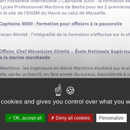
art Passerelle International / Capitaine 3000 : la formation es
Lycée Professionnel Maritime de Bastia pour les 2 première
r le site de l’ENSM du Havre ou celui de Marseille.
Capitaine 3000 : Formation pour officiers à la passerelle
cien Illimité : l’intégralité de la formation s’effectue sur le 
Officier Chef Mécanicien Illimité – École Nationale Supérie
de la marine marchande
Maritime : les Ingénieurs en Génie Maritime étudient sur le 
ble, après un bac+2, en 1ère année du cursus, équivalente à u
+4), le cursus est structuré en deux parcours de spécialisat
oiement et Maintenance des systèmes Offshore (DMO).
Devenez ingénieur Génie Maritime : Formation et expertise
 cookies and gives you control over what you w
ers maritimes avec l’ENSM. Découvrez nos cursus d’excellenc
 ! Retrouvez nos formations post-bac sur
http://supmaritime
OK, accept all
Deny all cookies
Personalize
.