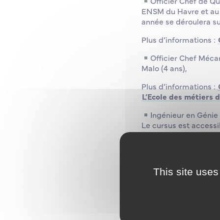
Officier Chef de Qu
ENSM du Havre et au 
année se déroulera su
Plus d’informations :
Officier Chef Mécani
Malo (4 ans),
Plus d’informations :
L’Ecole des métiers 
Ingénieur en Génie 
Le cursus est accessi
la seconde année (bac
Navire (EGN) et Dépl
Plus d’informations :
This site uses
Formez-vous aux méti
Préparez votre avenir
voeux sur Parcoursup