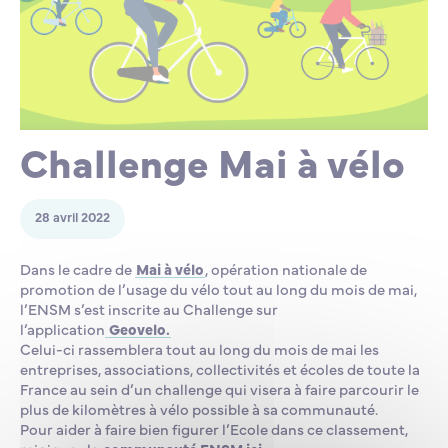
Lycée Professionnel Maritime de Bastia
Nos engagements
Contacts de la Recherche à l’ENSM
Évènements internationaux
Bourses d’études
Faire un don
L’ENSM recrute
Challenge Mai à vélo
La recherche
28 avril 2022
L'international
Dans le cadre de
Mai à vélo
, opération nationale de
Nos partenaires
promotion de l’usage du vélo tout au long du mois de mai,
l’ENSM s’est inscrite au Challenge sur
l’application
Geovelo.
Celui-ci rassemblera tout au long du mois de mai les
La scolarité et la vie étudiante
entreprises, associations, collectivités et écoles de toute la
France au sein d’un challenge qui visera à faire parcourir le
plus de kilomètres à vélo possible à sa communauté.
Pour aider à faire bien figurer l’Ecole dans ce classement,