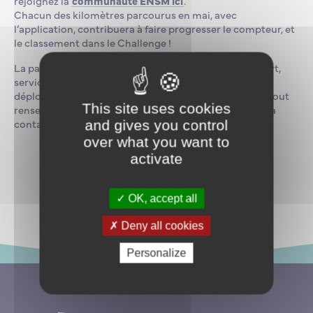
rejoignez la
communauté ENSM ici
.
Chacun des kilomètres parcourus en mai, avec
l’application, contribuera à faire progresser le compteur, et
le classement dans le Challenge !
La participation de l’ENSM est pilotée par Lucy Nolbert,
service civique en poste au Havre qui œuvre pour le
déploiement du plan « ENSM écoresponsable ». Pour tout
This site uses cookies
renseignement supplémentaire sur le sujet, merci de la
contacter à
lucy.nolbert@supmaritime.fr
.
and gives you control
over what you want to
activate
Revenir aux actualités
OK, accept all
Deny all cookies
Personalize