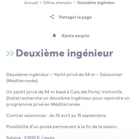
Accueil
Offres d'emploi
Deuxième ingénieur
Lycée Professionnel Maritime de Bastia
Nos engagements
Contacts de la Recherche à l’ENSM
Évènements internationaux
Bourses d’études
Faire un don
Partager la page
L’ENSM recrute
Alerte emploi
Deuxième ingénieur
La recherche
L'international
Deuxième ingénieur – Yacht privé de 54 m – Saisonnier
(Méditerranée)
Nos partenaires
Un yacht privé de 54 m basé à Cala del Forte, Vintimille
(Italie) recherche un deuxième ingénieur pour rejoindre un
programme privé en Méditerranée.
La scolarité et la vie étudiante
Contrat saisonnier : du 15 avril au 15 septembre.
Possibilité d’un poste permanent à la fin de la saison.
Salaire : 3 800 € / mois.