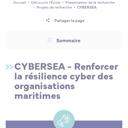
Accueil
Découvrir l’École
Présentation de la recherche
Lycée Professionnel Maritime de Bastia
Nos engagements
Contacts de la Recherche à l’ENSM
Évènements internationaux
Bourses d’études
Faire un don
Projets de recherche
CYBERSEA
Labélisation
Partager la page
L’ENSM recrute
Contacts
Sommaire
La recherche
Pour en savoir plus :
CYBERSEA - Renforcer
L'international
la résilience cyber des
organisations
Nos partenaires
maritimes
La scolarité et la vie étudiante