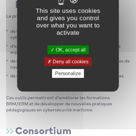
pédagogique
This site uses cookies
Le projet prévoit la mise en œuvre :
and gives you control
over what you want to
de tests sur simulateurs maritimes reproduisant des
activate
cyberattaques réalistes ;
d’expériences de gestion de crise impliquant officiers
OK, accept all
expérimentés et élèves ;
de scénarios de dégradation progressive des systèmes de
Deny all cookies
navigation ;
Personalize
de serious games dédiés à la gestion des cyber-risques.
Ces outils permettront d’améliorer les formations
BRM/ERM et de développer de nouvelles pratiques
pédagogiques en cybersécurité maritime.
Consortium