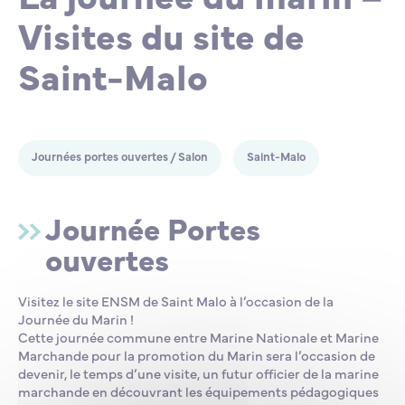
Visites du site de
Lycée Professionnel Maritime de Bastia
Nos engagements
Contacts de la Recherche à l’ENSM
Évènements internationaux
Bourses d’études
Faire un don
Saint-Malo
L’ENSM recrute
La recherche
Journées portes ouvertes / Salon
Saint-Malo
L'international
Journée Portes
ouvertes
Nos partenaires
Visitez le site ENSM de Saint Malo à l’occasion de la
Journée du Marin !
La scolarité et la vie étudiante
Cette journée commune entre Marine Nationale et Marine
Marchande pour la promotion du Marin sera l’occasion de
devenir, le temps d’une visite, un futur officier de la marine
marchande en découvrant les équipements pédagogiques