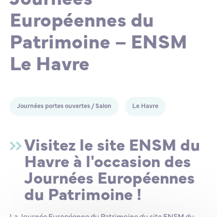
Européennes du
Lycée Professionnel Maritime de Bastia
Nos engagements
Contacts de la Recherche à l’ENSM
Évènements internationaux
Bourses d’études
Faire un don
Patrimoine – ENSM
L’ENSM recrute
Le Havre
La recherche
Journées portes ouvertes / Salon
Le Havre
L'international
Visitez le site ENSM du
Nos partenaires
Havre à l'occasion des
Journées Européennes
La scolarité et la vie étudiante
du Patrimoine !
La Journée Européenne du Patrimoine du site ENSM du