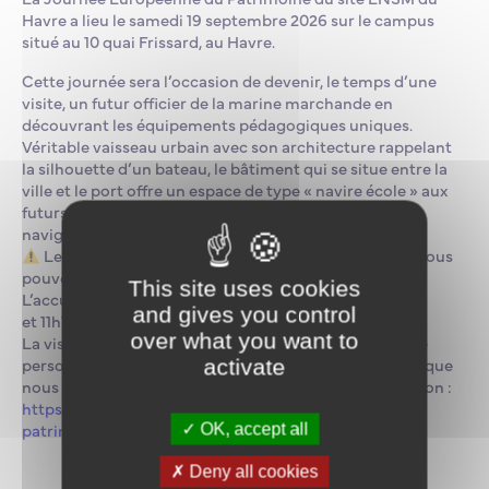
Havre a lieu le samedi 19 septembre 2026 sur le campus
situé au 10 quai Frissard, au Havre.
Cette journée sera l’occasion de devenir, le temps d’une
visite, un futur officier de la marine marchande en
découvrant les équipements pédagogiques uniques.
Véritable vaisseau urbain avec son architecture rappelant
la silhouette d’un bateau, le bâtiment qui se situe entre la
ville et le port offre un espace de type « navire école » aux
futurs officiers de la Marine Marchande et ingénieurs
navigants.
Les inscriptions à cette journée sont obligatoires. Vous
pouvez vous enregistrer dès à présent.
This site uses cookies
L’accueil se fera par groupes de 40 personnes à 9h30
and gives you control
et 11h15.
over what you want to
La visite est gratuite et ouverte à tous.Si vous êtes une
personne à mobilité réduite, merci de le préciser pour que
activate
nous puissions organiser votre accueil.Lien d’inscription :
https://www.billetweb.fr/journees-europeennes-du-
patrimoine-ensm-le-havre2
OK, accept all
Deny all cookies