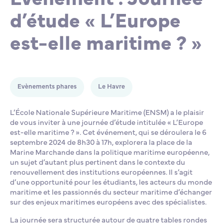
d’étude « L’Europe
Lycée Professionnel Maritime de Bastia
Nos engagements
Contacts de la Recherche à l’ENSM
Évènements internationaux
Bourses d’études
Faire un don
est-elle maritime ? »
L’ENSM recrute
La recherche
Evènements phares
Le Havre
L'international
L’École Nationale Supérieure Maritime (ENSM) a le plaisir
de vous inviter à une journée d’étude intitulée « L’Europe
est-elle maritime ? ». Cet événement, qui se déroulera le 6
septembre 2024 de 8h30 à 17h, explorera la place de la
Nos partenaires
Marine Marchande dans la politique maritime européenne,
un sujet d’autant plus pertinent dans le contexte du
renouvellement des institutions européennes. Il s’agit
La scolarité et la vie étudiante
d’une opportunité pour les étudiants, les acteurs du monde
maritime et les passionnés du secteur maritime d’échanger
sur des enjeux maritimes européens avec des spécialistes.
La journée sera structurée autour de quatre tables rondes