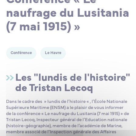
naufrage du Lusitania
Lycée Professionnel Maritime de Bastia
Nos engagements
Contacts de la Recherche à l’ENSM
Évènements internationaux
Bourses d’études
Faire un don
(7 mai 1915) »
L’ENSM recrute
La recherche
Conférence
Le Havre
L'international
Les "lundis de l'histoire"
de Tristan Lecoq
Nos partenaires
Dans le cadre des » lundis de l’histoire « , l’École Nationale
Supérieure Maritime (ENSM) a le plaisir de vous informer
La scolarité et la vie étudiante
de la conférence « Le naufrage du Lusitania (7 mai 1915) » de
Tristan Lecoq, Inspecteur général de l’Education nationale
(histoire-géographie), membre de l’académie de Marine,
membre associé de l’Inspection générale des Affaires