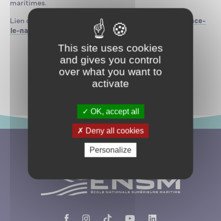
maritimes.
Lien d’inscription :
https://www.billetweb.fr/conference-
le-naufrage-du-lusitania
This site uses cookies
and gives you control
over what you want to
Revenir aux événements
activate
OK, accept all
Deny all cookies
Personalize