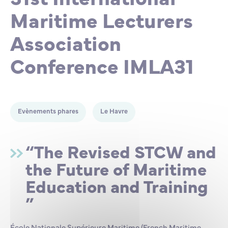
Maritime Lecturers
Lycée Professionnel Maritime de Bastia
Nos engagements
Contacts de la Recherche à l’ENSM
Évènements internationaux
Bourses d’études
Faire un don
Association
L’ENSM recrute
Conference IMLA31
La recherche
Evènements phares
Le Havre
L'international
“The Revised STCW and
Nos partenaires
the Future of Maritime
Education and Training
La scolarité et la vie étudiante
”
École Nationale Supérieure Maritime (French Maritime