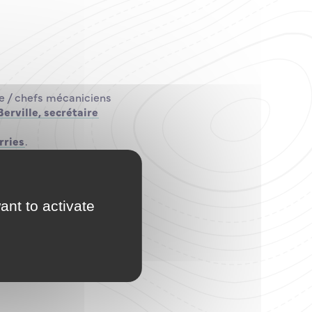
e / chefs mécaniciens
erville, secrétaire
rries
.
aint-Malo et
utien à l’Ecole en
eur choix.
teur général,
ant to activate
de
Luc VARIN
agé ce temps fort