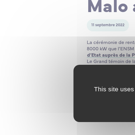
Malo 
11 septembre 2022
La cérémonie de rent
8000 kW que l’ENSM f
d’Etat auprès de la 
Le Grand témoin de l
Loïg Chesnay-Girard,
président de la commu
affirmant leur attache
Frederic Moncany de
This site uses
François Lambert
qui
directeur du site de S
De nombreux élus, arm
avec les personnels e