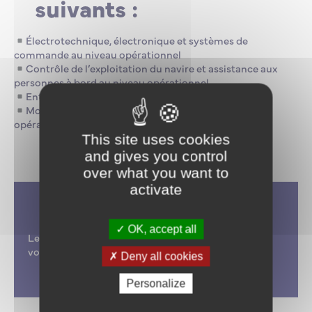
suivants :
Électrotechnique, électronique et systèmes de
commande au niveau opérationnel
Contrôle de l’exploitation du navire et assistance aux
personnes à bord au niveau opérationnel
Entretien et réparation au niveau opérationnel
Module national électrotechnique au niveau
opérationnel.
This site uses cookies
and gives you control
over what you want to
activate
OK, accept all
Les candidatures sont déjà ouvertes, vous pouvez
vous inscrire sur
http://www.supmaritime.fr
.
Deny all cookies
Personalize