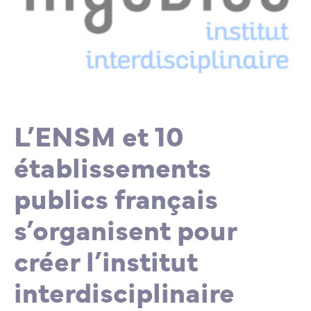
Lycée Professionnel Maritime de Bastia
Nos engagements
Contacts de la Recherche à l’ENSM
Évènements internationaux
Bourses d’études
Faire un don
L’ENSM recrute
La recherche
L’ENSM et 10
établissements
L'international
publics français
Nos partenaires
s’organisent pour
La scolarité et la vie étudiante
créer l’institut
interdisciplinaire