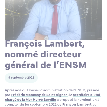
Lycée Professionnel Maritime de Bastia
Nos engagements
Contacts de la Recherche à l’ENSM
Évènements internationaux
Bourses d’études
Faire un don
L’ENSM recrute
La recherche
François Lambert,
nommé directeur
L'international
général de l’ENSM
Nos partenaires
9 septembre 2022
La scolarité et la vie étudiante
Après avis du Conseil d’administration de l’ENSM, présidé
par
Frédéric Moncany de Saint Aignan
, le
secrétaire d’Etat
chargé de la Mer Hervé Berville
a proposé la nomination à
compter du 1er septembre 2022 de
François Lambert
au