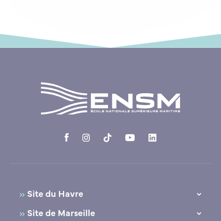
Site du Havre
10, Quai Frissard
Site de Marseille
76600 Le Havre