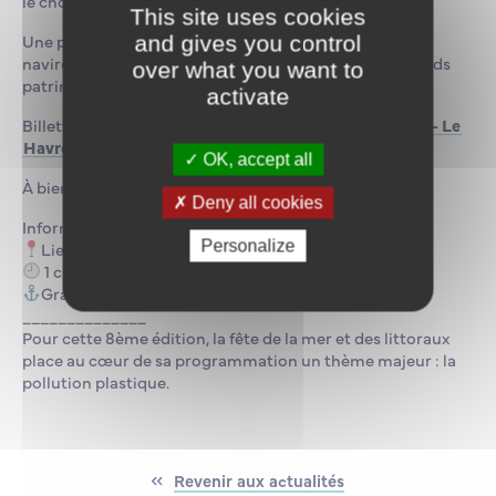
le choix de ces matériaux.
This site uses cookies
Une présentation du Centre Documentaire et de la
and gives you control
navirothèque sont prévues ainsi qu’une animation fonds
over what you want to
patrimonial, avec Céline Lemaire, documentaliste.
activate
Billetterie :
Billetterie : Fête de la Mer et des Littoraux – Le
Havre – Billetweb
OK, accept all
À bientôt !
Deny all cookies
Informations pratiques :
Personalize
Lieu : 10 Quai Frissard, le Havre
1 créneau d’environ 1h de visite à 10h00
Gratuit
______________
Pour cette 8ème édition, la fête de la mer et des littoraux
place au cœur de sa programmation un thème majeur : la
pollution plastique.
Revenir aux actualités