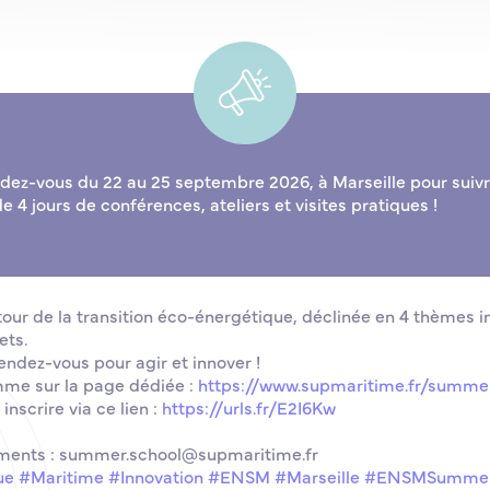
dez-vous du 22 au 25 septembre 2026, à Marseille pour suiv
4 jours de conférences, ateliers et visites pratiques !
tour de la transition éco-énergétique, déclinée en 4 thème
ets.
ndez-vous pour agir et innover !
me sur la page dédiée :
https://www.supmaritime.fr/summe
inscrire via ce lien :
https://urls.fr/E2I6Kw
ements : summer.school@supmaritime.fr
ue
#Maritime
#Innovation
#ENSM
#Marseille
#ENSMSummer