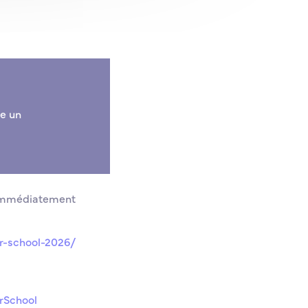
re un
s immédiatement
r-school-2026/
School