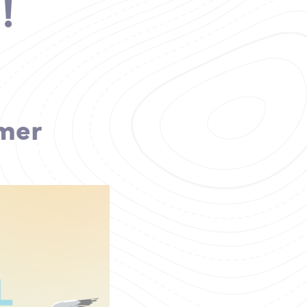
!
mmer